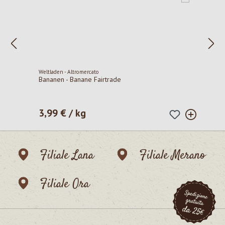
Weltladen - Altromercato
Bananen - Banane Fairtrade
3,99 € / kg
Prezzo normale:
Filiale Lana
Filiale Merano
Filiale Ora