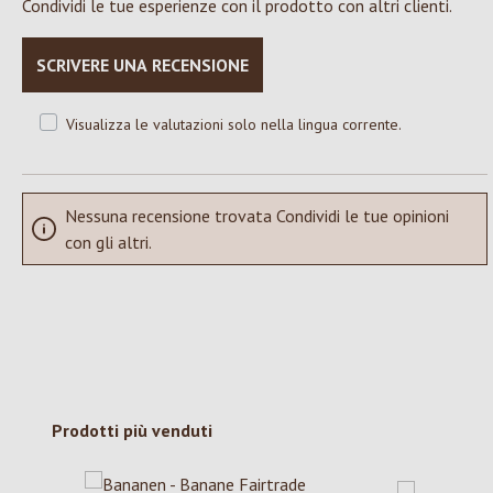
Condividi le tue esperienze con il prodotto con altri clienti.
SCRIVERE UNA RECENSIONE
Visualizza le valutazioni solo nella lingua corrente.
Nessuna recensione trovata Condividi le tue opinioni
con gli altri.
Salta la galleria dei prodotti
Prodotti più venduti