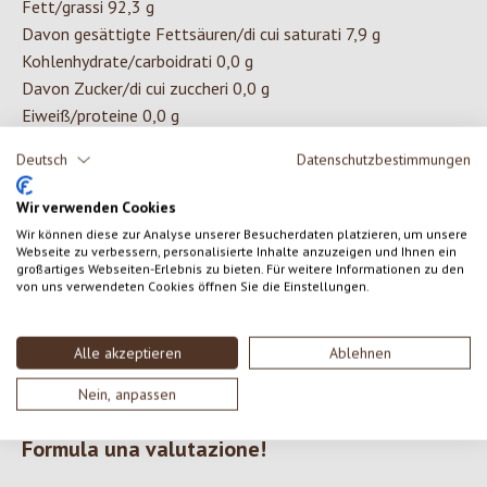
Fett/grassi 92,3 g
Davon gesättigte Fettsäuren/di cui saturati 7,9 g
Kohlenhydrate/carboidrati 0,0 g
Davon Zucker/di cui zuccheri 0,0 g
Eiweiß/proteine 0,0 g
Salz/sale 0,0 g
Deutsch
Datenschutzbestimmungen
Wir verwenden Cookies
INGREDIENTI
Wir können diese zur Analyse unserer Besucherdaten platzieren, um unsere
Webseite zu verbessern, personalisierte Inhalte anzuzeigen und Ihnen ein
großartiges Webseiten-Erlebnis zu bieten. Für weitere Informationen zu den
oglio di mandorle* *da agricoltura biologica controllata.
von uns verwendeten Cookies öffnen Sie die Einstellungen.
Alle akzeptieren
Ablehnen
0 di 0 valutazioni
Nein, anpassen
Formula una valutazione!
Valutazione media di 0 su 5 stelle