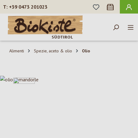
HAI 0 ARTICOLI N
+39 0473 201023
Passa al contenuto principale
Alimenti
Spezie, aceto & olio
Olio
Salta la galleria di immagini