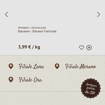
Weltladen - Altromercato
Bananen - Banane Fairtrade
3,99 € / kg
Prezzo normale:
Filiale Lana
Filiale Merano
Filiale Ora