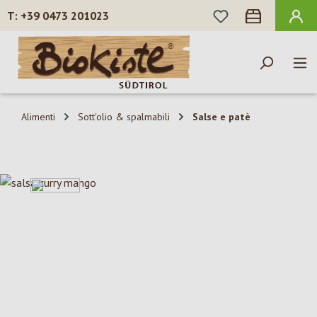
HAI 0 ARTICOLI N
+39 0473 201023
Passa al contenuto principale
Alimenti
Sott'olio & spalmabili
Salse e patè
Salta la galleria di immagini