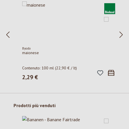
Byodo
maionese
Contenuto:
100 ml
(22,90 € / lt)
2,29 €
Prezzo normale:
Salta la galleria dei prodotti
Prodotti più venduti