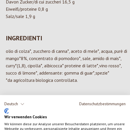
Davon Zucker/di cui zuccheri 16,5 g
Eiweiß/proteine 0,8 g
Salz/sale 1,9 g
INGREDIENTI
olio di colza*, zucchero di canna*, aceto di mele*, acqua, purè di
mango*8%, concentrato di pomodoro*, sale, amido di mais*,
curry*(1,8), cipolla*, albicocca* proteine di latte*,vino rosso*,
succo di limone*, addensante: gomma di guar*,spezie*
*da agricoltura biologica controllata.
Deutsch
Datenschutzbestimmungen
0 di 0 valutazioni
Wir verwenden Cookies
Wir können diese zur Analyse unserer Besucherdaten platzieren, um unsere
Formula una valutazione!
Valutazione media di 0 su 5 stelle
Webseite zu verbessern, personalisierte Inhalte anzuzeigen und Ihnen ein