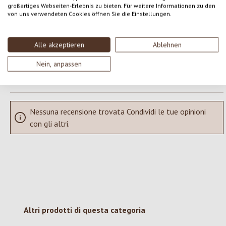
großartiges Webseiten-Erlebnis zu bieten. Für weitere Informationen zu den
von uns verwendeten Cookies öffnen Sie die Einstellungen.
Condividi le tue esperienze con il prodotto con altri clienti.
SCRIVERE UNA RECENSIONE
Alle akzeptieren
Ablehnen
Nein, anpassen
Visualizza le valutazioni solo nella lingua corrente.
Nessuna recensione trovata Condividi le tue opinioni
con gli altri.
Salta la galleria dei prodotti
Altri prodotti di questa categoria