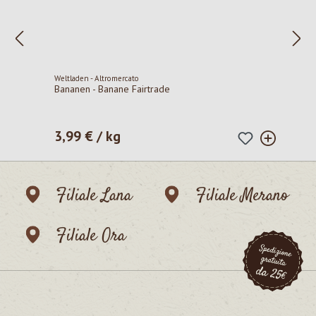
Weltladen - Altromercato
Bananen - Banane Fairtrade
3,99 € / kg
Prezzo normale:
Filiale Lana
Filiale Merano
Filiale Ora