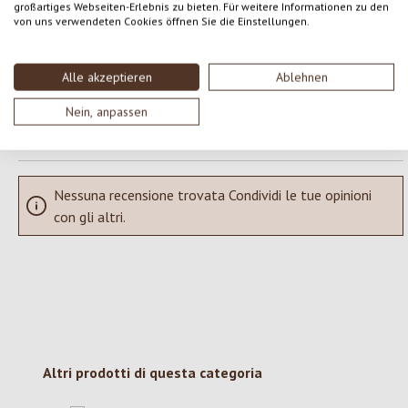
großartiges Webseiten-Erlebnis zu bieten. Für weitere Informationen zu den
Condividi le tue esperienze con il prodotto con altri clienti.
von uns verwendeten Cookies öffnen Sie die Einstellungen.
SCRIVERE UNA RECENSIONE
Alle akzeptieren
Ablehnen
Nein, anpassen
Visualizza le valutazioni solo nella lingua corrente.
Nessuna recensione trovata Condividi le tue opinioni
con gli altri.
Salta la galleria dei prodotti
Altri prodotti di questa categoria