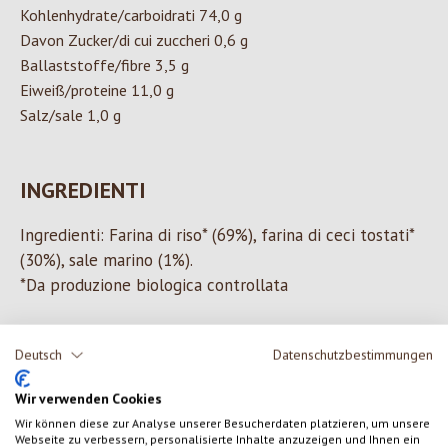
Kohlenhydrate/carboidrati 74,0 g
Davon Zucker/di cui zuccheri 0,6 g
Ballaststoffe/fibre 3,5 g
Eiweiß/proteine 11,0 g
Salz/sale 1,0 g
INGREDIENTI
Ingredienti: Farina di riso* (69%), farina di ceci tostati*
(30%), sale marino (1%).
*Da produzione biologica controllata
Deutsch
Datenschutzbestimmungen
0 di 0 valutazioni
Wir verwenden Cookies
Wir können diese zur Analyse unserer Besucherdaten platzieren, um unsere
Formula una valutazione!
Valutazione media di 0 su 5 stelle
Webseite zu verbessern, personalisierte Inhalte anzuzeigen und Ihnen ein