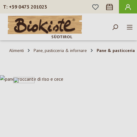
HAI 0 ARTICOLI N
+39 0473 201023
Passa al contenuto principale
Alimenti
Pane, pasticceria & infornare
Pane & pasticceria
Salta la galleria di immagini