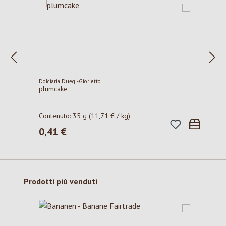
Dolciaria Duegi-Giorietto
plumcake
Contenuto:
35 g
(11,71 € / kg)
0,41 €
Prezzo normale:
Salta la galleria dei prodotti
Prodotti più venduti