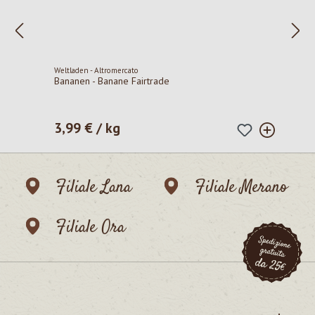
Weltladen - Altromercato
Bananen - Banane Fairtrade
3,99 € / kg
Prezzo normale:
Filiale Lana
Filiale Merano
Filiale Ora