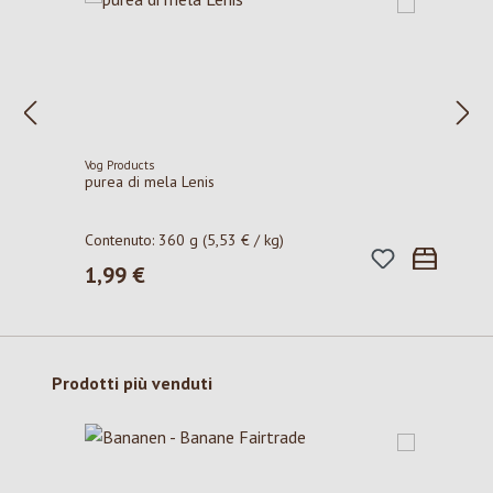
Vog Products
purea di mela Lenis
Contenuto:
360 g
(5,53 € / kg)
1,99 €
Prezzo normale:
Salta la galleria dei prodotti
Prodotti più venduti