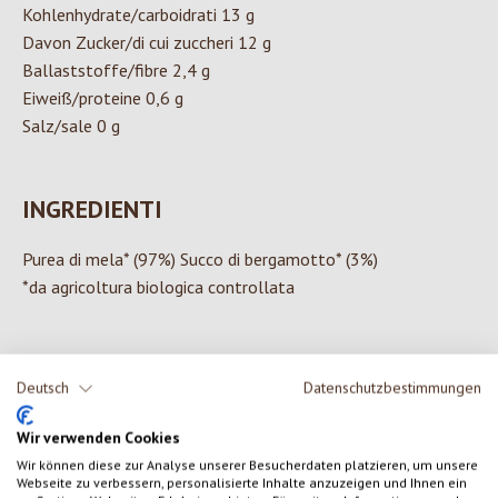
Kohlenhydrate/carboidrati 13 g
Davon Zucker/di cui zuccheri 12 g
Ballaststoffe/fibre 2,4 g
Eiweiß/proteine 0,6 g
Salz/sale 0 g
INGREDIENTI
Purea di mela* (97%) Succo di bergamotto* (3%)
*da agricoltura biologica controllata
Deutsch
Datenschutzbestimmungen
0 di 0 valutazioni
Wir verwenden Cookies
Formula una valutazione!
Valutazione media di 0 su 5 stelle
Wir können diese zur Analyse unserer Besucherdaten platzieren, um unsere
Webseite zu verbessern, personalisierte Inhalte anzuzeigen und Ihnen ein