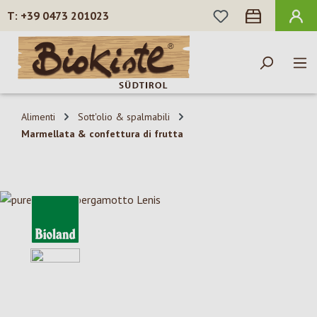
HAI 0 ARTICOLI N
+39 0473 201023
Passa al contenuto principale
Alimenti
Sott'olio & spalmabili
Marmellata & confettura di frutta
Salta la galleria di immagini