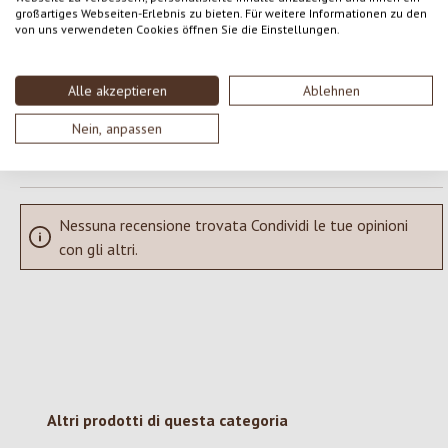
großartiges Webseiten-Erlebnis zu bieten. Für weitere Informationen zu den
von uns verwendeten Cookies öffnen Sie die Einstellungen.
Condividi le tue esperienze con il prodotto con altri clienti.
SCRIVERE UNA RECENSIONE
Alle akzeptieren
Ablehnen
Nein, anpassen
Visualizza le valutazioni solo nella lingua corrente.
Nessuna recensione trovata Condividi le tue opinioni
con gli altri.
Salta la galleria dei prodotti
Altri prodotti di questa categoria