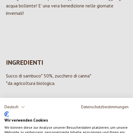
acqua bollente! E’ una vera benedizione nelle giornate
invernali!
INGREDIENTI
Succo di sambuco* 50%, zucchero di canna*
*da agricoltura biologica.
Deutsch
Datenschutzbestimmungen
0 di 0 valutazioni
Wir verwenden Cookies
Wir können diese zur Analyse unserer Besucherdaten platzieren, um unsere
Formula una valutazione!
Valutazione media di 0 su 5 stelle
Webseite zu verbessern, personalisierte Inhalte anzuzeigen und Ihnen ein