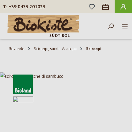
HAI 0 ARTICOLI N
+39 0473 201023
Passa al contenuto principale
Bevande
Sciroppi, succhi & acqua
Sciroppi
Salta la galleria di immagini