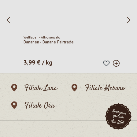
Weltladen - Altromercato
Bananen - Banane Fairtrade
3,99 € / kg
Prezzo normale:
Filiale Lana
Filiale Merano
Filiale Ora