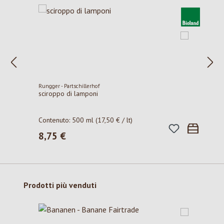
Rungger - Partschillerhof
sciroppo di lamponi
Contenuto:
500 ml
(17,50 € / lt)
8,75 €
Prezzo normale:
Salta la galleria dei prodotti
Prodotti più venduti