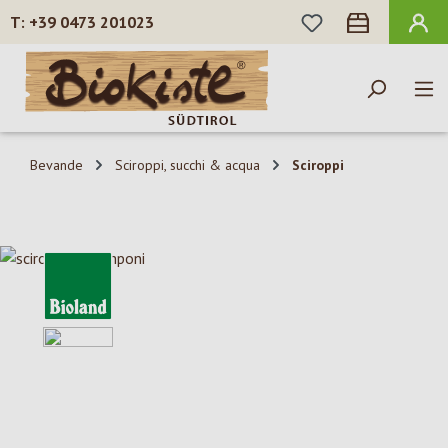
HAI 0 ARTICOLI N
+39 0473 201023
Passa al contenuto principale
Bevande
Sciroppi, succhi & acqua
Sciroppi
Salta la galleria di immagini