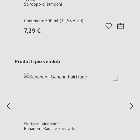
Sciroppo di lamponi
Contenuto:
500 ml
(14,58 € / lt)
7,29 €
Prezzo normale:
Salta la galleria dei prodotti
Prodotti più venduti
Weltladen - Altromercato
Bananen - Banane Fairtrade