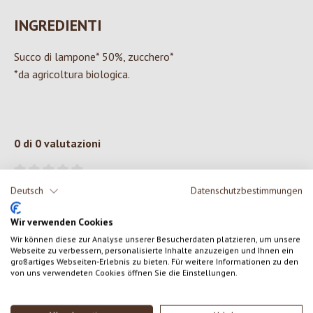
INGREDIENTI
Succo di lampone* 50%, zucchero*
*da agricoltura biologica.
0 di 0 valutazioni
Formula una valutazione!
Valutazione media di 0 su 5 stelle
Deutsch
Datenschutzbestimmungen
Condividi le tue esperienze con il prodotto con altri clienti.
Wir verwenden Cookies
Wir können diese zur Analyse unserer Besucherdaten platzieren, um unsere
Webseite zu verbessern, personalisierte Inhalte anzuzeigen und Ihnen ein
SCRIVERE UNA RECENSIONE
großartiges Webseiten-Erlebnis zu bieten. Für weitere Informationen zu den
von uns verwendeten Cookies öffnen Sie die Einstellungen.
Visualizza le valutazioni solo nella lingua corrente.