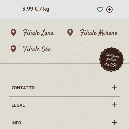
3,99 € / kg
Prezzo normale:
Filiale Lana
Filiale Merano
Filiale Ora
CONTATTO
LEGAL
INFO