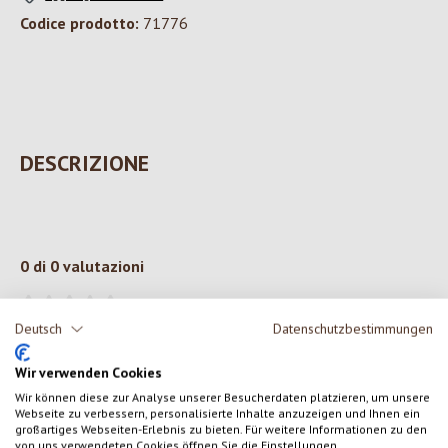
Codice prodotto:
71776
DESCRIZIONE
0 di 0 valutazioni
Formula una valutazione!
Valutazione media di 0 su 5 stelle
Deutsch
Datenschutzbestimmungen
Condividi le tue esperienze con il prodotto con altri clienti.
Wir verwenden Cookies
Wir können diese zur Analyse unserer Besucherdaten platzieren, um unsere
Webseite zu verbessern, personalisierte Inhalte anzuzeigen und Ihnen ein
SCRIVERE UNA RECENSIONE
großartiges Webseiten-Erlebnis zu bieten. Für weitere Informationen zu den
von uns verwendeten Cookies öffnen Sie die Einstellungen.