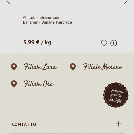
Weltladen - Altromercato
Bananen - Banane Fairtrade
3,99 € / kg
Prezzo normale:
Filiale Lana
Filiale Merano
Filiale Ora
CONTATTO