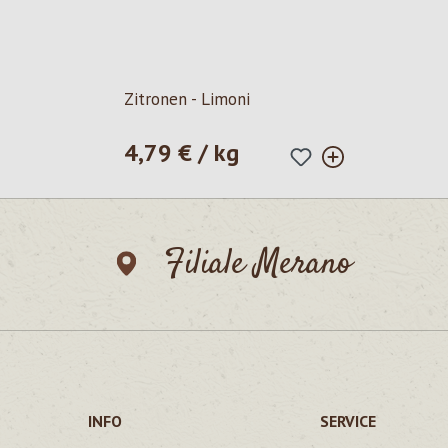
Zitronen - Limoni
4,79 € / kg
Prezzo normale:
Filiale Merano
INFO
SERVICE