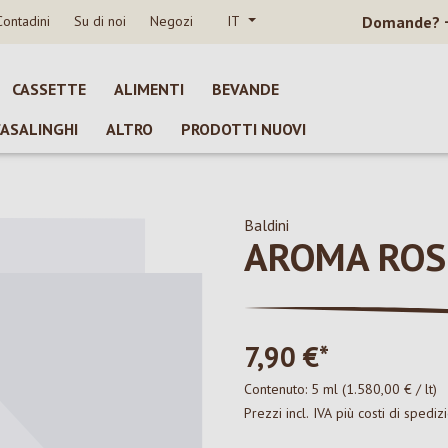
Contadini
Su di noi
Negozi
IT
Domande?
CASSETTE
ALIMENTI
BEVANDE
CASALINGHI
ALTRO
PRODOTTI NUOVI
Baldini
AROMA RO
7,90 €*
Contenuto:
5 ml
(1.580,00 € / lt)
Prezzi incl. IVA più costi di spediz