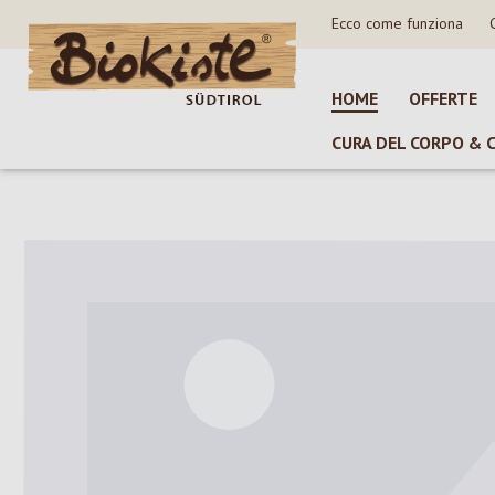
Ecco come funziona
sa al contenuto principale
Salta alla ricerca
Passa alla navigazione principale
HOME
OFFERTE
CURA DEL CORPO & 
Salta la galleria di immagini