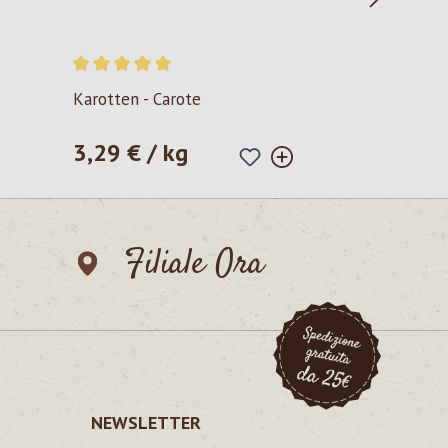
Valutazione media di 5 su 5 stelle
Karotten - Carote
3,29 € / kg
Prezzo normale:
Filiale Ora
NEWSLETTER