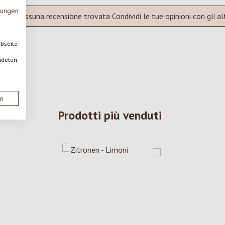
mungen
Nessuna recensione trovata Condividi le tue opinioni con gli alt
ebseite
ndeten
en
Prodotti più venduti