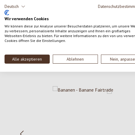
Deutsch
Datenschutzbestim
Formula una valutazione!
Valutazione media di 0 su 5 stelle
Wir verwenden Cookies
Condividi le tue esperienze con il prodotto con altri
Wir können diese zur Analyse unserer Besucherdaten platzieren, um unsere W
clienti.
zu verbessern, personalisierte Inhalte anzuzeigen und Ihnen ein großartiges
Webseiten-Erlebnis zu bieten. Für weitere Informationen zu den von uns verwe
Cookies öffnen Sie die Einstellungen.
SCRIVERE UNA RECENSIONE
Alle akzeptieren
Ablehnen
Nein, anpass
Salta la galleria dei prodotti