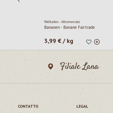
Weltladen - Altromercato
Bananen - Banane Fairtrade
3,99 € / kg
Prezzo normale:
Filiale Lana
CONTATTO
LEGAL