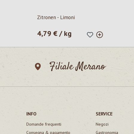
Zitronen - Limoni
4,79 € / kg
Prezzo normale:
Filiale Merano
INFO
SERVICE
Domande frequenti
Negozi
Consegna & pagamento
Gastronomia