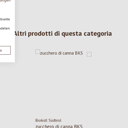
mungen
ebseite
ndeten
Altri prodotti di questa categoria
en
Biokistl Südtirol
zucchero di canna BKS