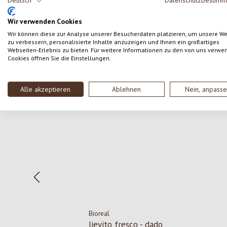
Deutsch
Datenschutzbestim
SCRIVERE UNA RECENSIONE
Wir verwenden Cookies
Wir können diese zur Analyse unserer Besucherdaten platzieren, um unsere W
zu verbessern, personalisierte Inhalte anzuzeigen und Ihnen ein großartiges
Webseiten-Erlebnis zu bieten. Für weitere Informationen zu den von uns verwe
Cookies öffnen Sie die Einstellungen.
Salta la galleria dei prodotti
Alle akzeptieren
Ablehnen
Nein, anpass
Bioreal
lievito fresco - dado