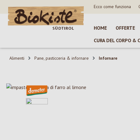
Ecco come funziona
sa al contenuto principale
Salta alla ricerca
Passa alla navigazione principale
HOME
OFFERTE
CURA DEL CORPO & 
Alimenti
Pane, pasticceria & infornare
Infornare
Salta la galleria di immagini