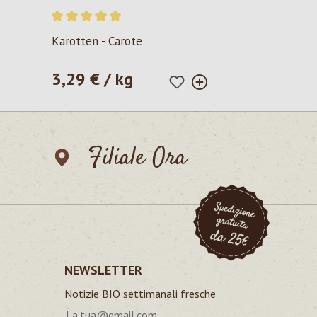
Valutazione media di 5 su 5 stelle
Karotten - Carote
3,29 € / kg
Prezzo normale:
Filiale Ora
NEWSLETTER
Notizie BIO settimanali fresche