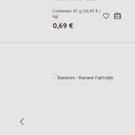
Contenuto:
42 g
(16,43 € /
kg)
0,69 €
Prezzo normale:
Salta la galleria dei prodotti