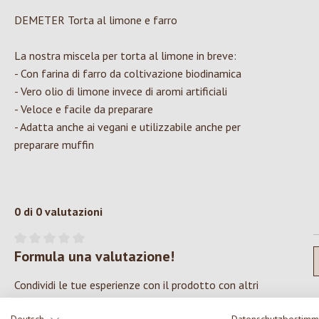
DEMETER Torta al limone e farro
La nostra miscela per torta al limone in breve:
- Con farina di farro da coltivazione biodinamica
- Vero olio di limone invece di aromi artificiali
- Veloce e facile da preparare
- Adatta anche ai vegani e utilizzabile anche per
preparare muffin
0 di 0 valutazioni
Formula una valutazione!
Valutazione media di 0 su 5 stelle
Condividi le tue esperienze con il prodotto con altri
clienti.