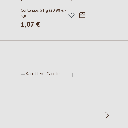
Contenuto:
51 g
(20,98 € /
kg)
1,07 €
Prezzo normale: