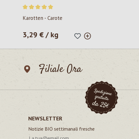
Valutazione media di 5 su 5 stelle
Karotten - Carote
3,29 € / kg
Prezzo normale:
Filiale Ora
NEWSLETTER
Notizie BIO settimanali fresche