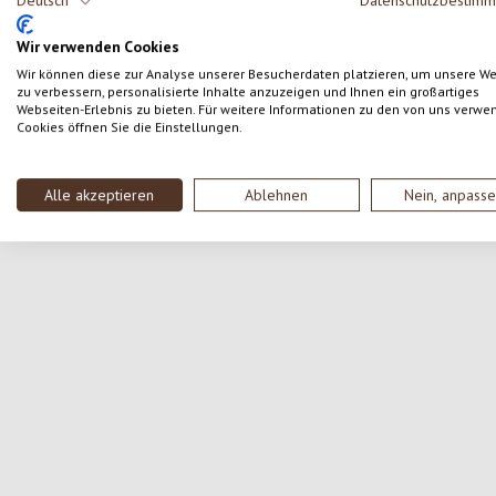
Deutsch
Datenschutzbestim
SCRIVERE UNA RECENSIONE
Wir verwenden Cookies
Wir können diese zur Analyse unserer Besucherdaten platzieren, um unsere W
zu verbessern, personalisierte Inhalte anzuzeigen und Ihnen ein großartiges
Webseiten-Erlebnis zu bieten. Für weitere Informationen zu den von uns verwe
Cookies öffnen Sie die Einstellungen.
Salta la galleria dei prodotti
Alle akzeptieren
Ablehnen
Nein, anpass