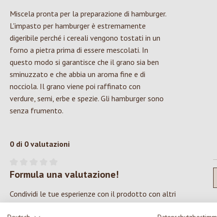
Miscela pronta per la preparazione di hamburger.
L'impasto per hamburger è estremamente
digeribile perché i cereali vengono tostati in un
forno a pietra prima di essere mescolati. In
questo modo si garantisce che il grano sia ben
sminuzzato e che abbia un aroma fine e di
nocciola. Il grano viene poi raffinato con
verdure, semi, erbe e spezie. Gli hamburger sono
senza frumento.
0 di 0 valutazioni
Formula una valutazione!
Valutazione media di 0 su 5 stelle
Condividi le tue esperienze con il prodotto con altri
clienti.