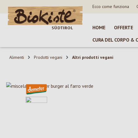
Ecco come funziona
sa al contenuto principale
Salta alla ricerca
Passa alla navigazione principale
HOME
OFFERTE
CURA DEL CORPO & 
Alimenti
Prodotti vegani
Altri prodotti vegani
Salta la galleria di immagini