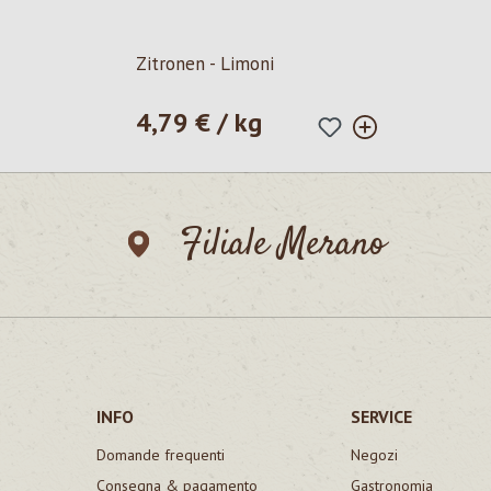
Zitronen - Limoni
4,79 € / kg
Prezzo normale:
Filiale Merano
INFO
SERVICE
Domande frequenti
Negozi
Consegna & pagamento
Gastronomia