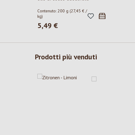
Contenuto:
200 g
(27,45 € /
kg)
5,49 €
Prezzo normale:
Prodotti più venduti