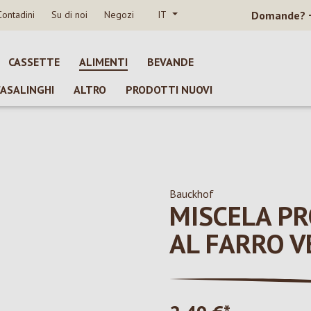
Contadini
Su di noi
Negozi
IT
Domande?
CASSETTE
ALIMENTI
BEVANDE
CASALINGHI
ALTRO
PRODOTTI NUOVI
Bauckhof
MISCELA P
AL FARRO V