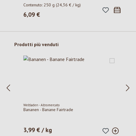
Contenuto:
250 g
(24,36 € / kg)
6,09 €
Prezzo normale:
Salta la galleria dei prodotti
Prodotti più venduti
Weltladen - Altromercato
Bananen - Banane Fairtrade
3,99 € / kg
Prezzo normale: