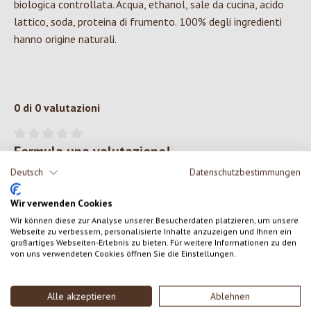
biologica controllata. Acqua, ethanol, sale da cucina, acido
lattico, soda, proteina di frumento. 100% degli ingredienti
hanno origine naturali.
0 di 0 valutazioni
Formula una valutazione!
Valutazione media di 0 su 5 stelle
Deutsch
Datenschutzbestimmungen
Condividi le tue esperienze con il prodotto con altri clienti.
Wir verwenden Cookies
SCRIVERE UNA RECENSIONE
Wir können diese zur Analyse unserer Besucherdaten platzieren, um unsere
Webseite zu verbessern, personalisierte Inhalte anzuzeigen und Ihnen ein
großartiges Webseiten-Erlebnis zu bieten. Für weitere Informationen zu den
Visualizza le valutazioni solo nella lingua corrente.
von uns verwendeten Cookies öffnen Sie die Einstellungen.
Alle akzeptieren
Ablehnen