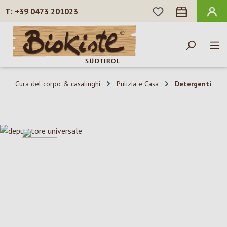
HAI 0 ARTICOLI N
+39 0473 201023
Passa al contenuto principale
Cura del corpo & casalinghi
Pulizia e Casa
Detergenti
Salta la galleria di immagini