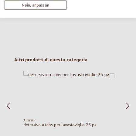
Nessuna recensione trovata Condividi le tue opinioni
Nein, anpassen
con gli altri.
Salta la galleria dei prodotti
Altri prodotti di questa categoria
AlmaWin
detersivo a tabs per lavastoviglie 25 pz