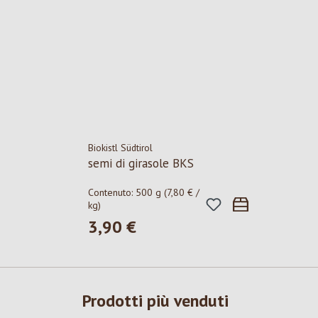
Biokistl Südtirol
semi di girasole BKS
Contenuto:
500 g
(7,80 € /
kg)
3,90 €
Prezzo normale:
Prodotti più venduti