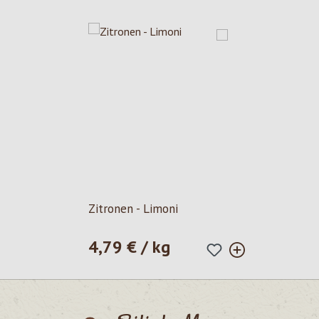
Zitronen - Limoni
4,79 € / kg
Prezzo normale: