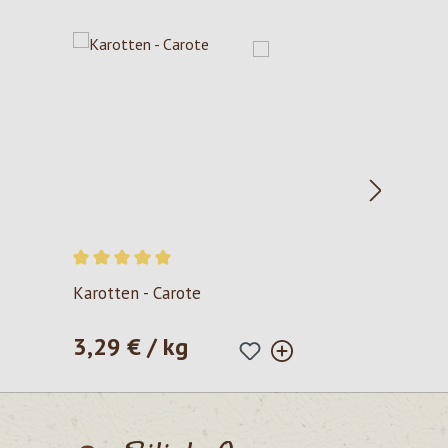
Valutazione media di 5 su 5 stelle
Karotten - Carote
3,29 € / kg
Prezzo normale: