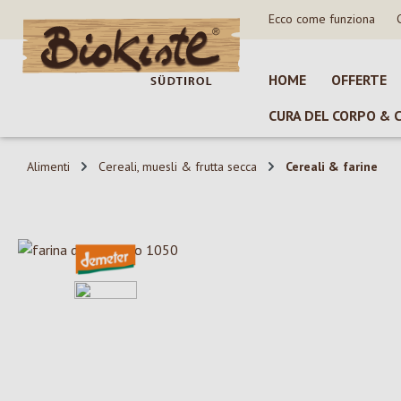
Ecco come funziona
sa al contenuto principale
Salta alla ricerca
Passa alla navigazione principale
HOME
OFFERTE
CURA DEL CORPO & 
Alimenti
Cereali, muesli & frutta secca
Cereali & farine
Salta la galleria di immagini