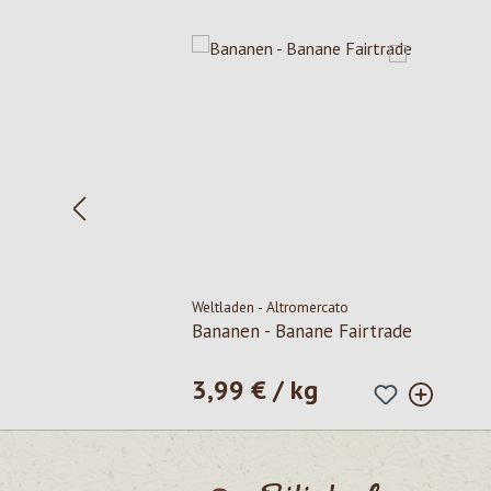
Salta la galleria dei prodotti
Weltladen - Altromercato
Bananen - Banane Fairtrade
3,99 € / kg
Prezzo normale: