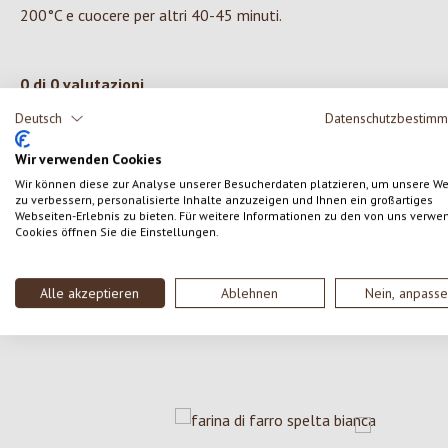
200°C e cuocere per altri 40-45 minuti.
0 di 0 valutazioni
Deutsch
Datenschutzbestim
Formula una valutazione!
Valutazione media di 0 su 5 stelle
Wir verwenden Cookies
Wir können diese zur Analyse unserer Besucherdaten platzieren, um unsere W
Condividi le tue esperienze con il prodotto con altri
zu verbessern, personalisierte Inhalte anzuzeigen und Ihnen ein großartiges
clienti.
Webseiten-Erlebnis zu bieten. Für weitere Informationen zu den von uns verwe
Cookies öffnen Sie die Einstellungen.
SCRIVERE UNA RECENSIONE
Alle akzeptieren
Ablehnen
Nein, anpass
Salta la galleria dei prodotti