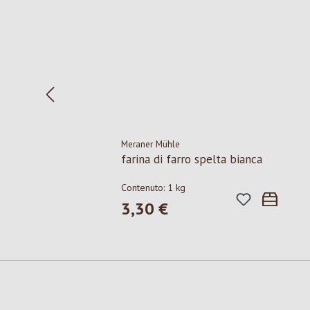
Meraner Mühle
farina di farro spelta bianca
Contenuto:
1 kg
3,30 €
Prezzo normale: