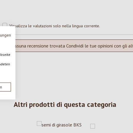
Visualizza le valutazioni solo nella lingua corrente.
mungen
Nessuna recensione trovata Condividi le tue opinioni con gli alt
ebseite
ndeten
en
Altri prodotti di questa categoria