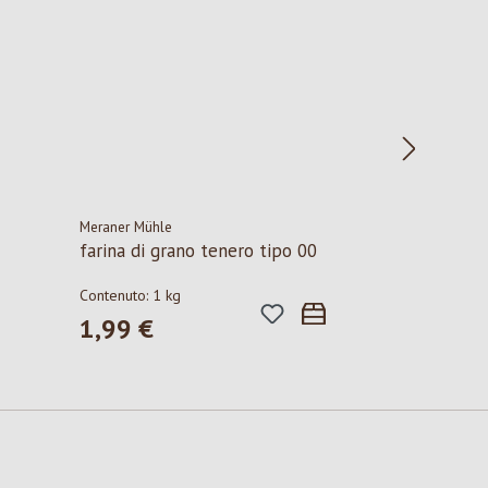
Meraner Mühle
farina di grano tenero tipo 00
Contenuto:
1 kg
1,99 €
Prezzo normale: