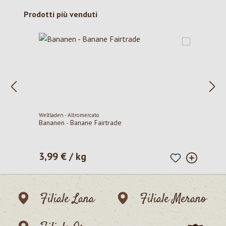
Salta la galleria dei prodotti
Prodotti più venduti
Weltladen - Altromercato
Bananen - Banane Fairtrade
3,99 € / kg
Prezzo normale:
Filiale Lana
Filiale Merano