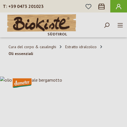
HAI 0 ARTICOLI N
+39 0473 201023
Passa al contenuto principale
Cura del corpo & casalinghi
Estratto idralcolico
Oli essenziali
Salta la galleria di immagini