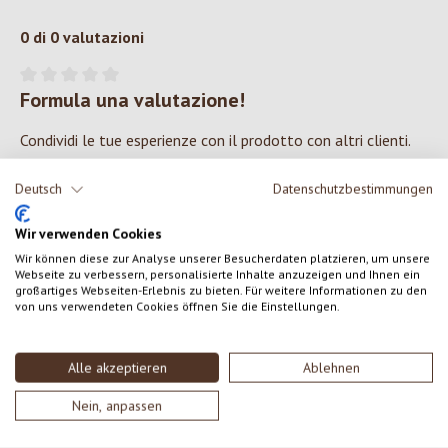
0 di 0 valutazioni
Formula una valutazione!
Valutazione media di 0 su 5 stelle
Condividi le tue esperienze con il prodotto con altri clienti.
Deutsch
Datenschutzbestimmungen
SCRIVERE UNA RECENSIONE
Wir verwenden Cookies
Visualizza le valutazioni solo nella lingua corrente.
Wir können diese zur Analyse unserer Besucherdaten platzieren, um unsere
Webseite zu verbessern, personalisierte Inhalte anzuzeigen und Ihnen ein
großartiges Webseiten-Erlebnis zu bieten. Für weitere Informationen zu den
von uns verwendeten Cookies öffnen Sie die Einstellungen.
Nessuna recensione trovata Condividi le tue opinioni
con gli altri.
Alle akzeptieren
Ablehnen
Nein, anpassen