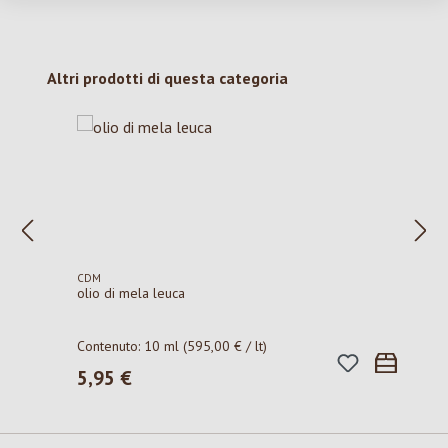
Salta la galleria dei prodotti
Altri prodotti di questa categoria
CDM
olio di mela leuca
Contenuto:
10 ml
(595,00 € / lt)
5,95 €
Prezzo normale: