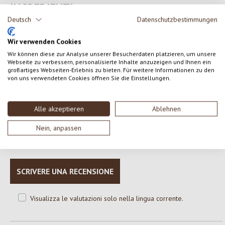
INGREDIENTI
Deutsch
Datenschutzbestimmungen
Quinoa* bianca, Quinoa* rossa, Quinoa* nera
Wir verwenden Cookies
*da produzione biologica certificata
Wir können diese zur Analyse unserer Besucherdaten platzieren, um unsere
Webseite zu verbessern, personalisierte Inhalte anzuzeigen und Ihnen ein
großartiges Webseiten-Erlebnis zu bieten. Für weitere Informationen zu den
von uns verwendeten Cookies öffnen Sie die Einstellungen.
0 di 0 valutazioni
Alle akzeptieren
Ablehnen
Formula una valutazione!
Valutazione media di 0 su 5 stelle
Nein, anpassen
Condividi le tue esperienze con il prodotto con altri clienti.
SCRIVERE UNA RECENSIONE
Visualizza le valutazioni solo nella lingua corrente.