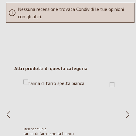
Nessuna recensione trovata Condividi le tue opinioni
con gli altri.
Salta la galleria dei prodotti
Altri prodotti di questa categoria
Meraner Mühle
farina di farro spelta bianca