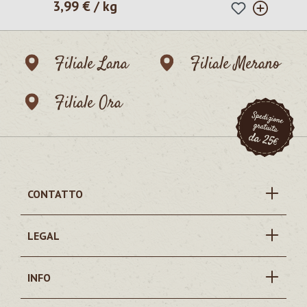
3,99 € / kg
Prezzo normale:
Filiale Lana
Filiale Merano
Filiale Ora
CONTATTO
LEGAL
INFO