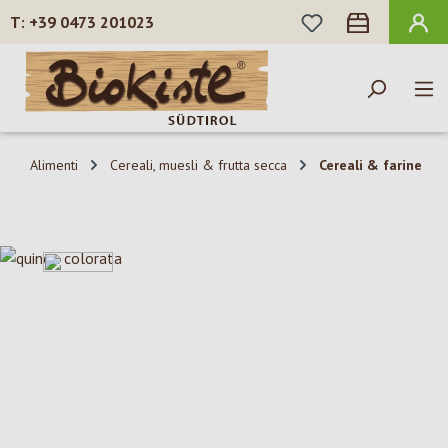
HAI 0 ARTICOLI N
+39 0473 201023
Passa al contenuto principale
Alimenti
Cereali, muesli & frutta secca
Cereali & farine
Salta la galleria di immagini