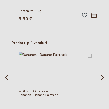
Contenuto:
1 kg
3,30 €
Prezzo normale:
Salta la galleria dei prodotti
Prodotti più venduti
Weltladen - Altromercato
Bananen - Banane Fairtrade