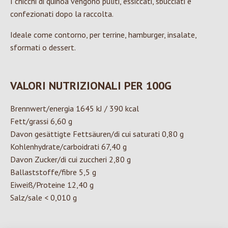
I chicchi di quinoa vengono puliti, essiccati, sbucciati e
confezionati dopo la raccolta.
Ideale come contorno, per terrine, hamburger, insalate,
sformati o dessert.
VALORI NUTRIZIONALI PER 100G
Brennwert/energia 1645 kJ / 390 kcal
Fett/grassi 6,60 g
Davon gesättigte Fettsäuren/di cui saturati 0,80 g
Kohlenhydrate/carboidrati 67,40 g
Davon Zucker/di cui zuccheri 2,80 g
Ballaststoffe/fibre 5,5 g
Eiweiß/Proteine 12,40 g
Salz/sale < 0,010 g