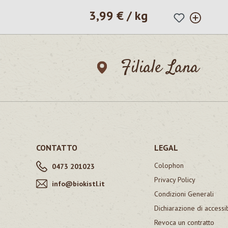
3,99 € / kg
Prezzo normale:
Filiale Lana
CONTATTO
LEGAL
Colophon
0473 201023
Privacy Policy
info@biokistl.it
Condizioni Generali
Dichiarazione di accessib
Revoca un contratto