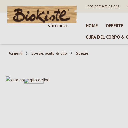
Ecco come funziona
sa al contenuto principale
Salta alla ricerca
Passa alla navigazione principale
HOME
OFFERTE
CURA DEL CORPO & 
Alimenti
Spezie, aceto & olio
Spezie
Salta la galleria di immagini