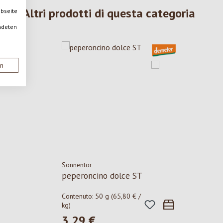
Altri prodotti di questa categoria
ebseite
ndeten
en
Sonnentor
peperoncino dolce ST
Contenuto:
50 g
(65,80 € /
kg)
3,29 €
Prezzo normale: