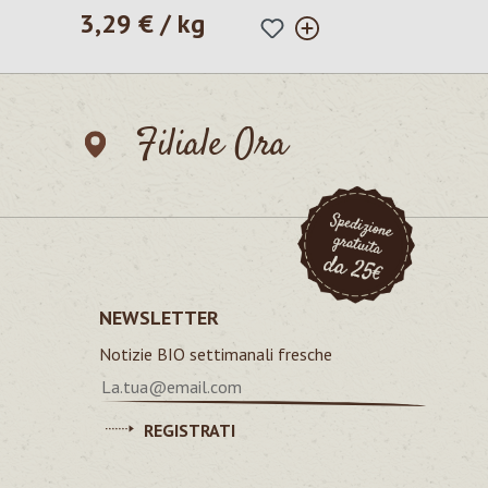
3,29 € / kg
Prezzo normale:
Filiale Ora
NEWSLETTER
Notizie BIO settimanali fresche
REGISTRATI