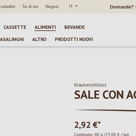
Contadini
Su di noi
Negozi
IT
Domande?
CASSETTE
ALIMENTI
BEVANDE
CASALINGHI
ALTRO
PRODOTTI NUOVI
Kräuterschlössl
SALE CON A
2,92 €*
Contenuto:
40 g
(73,00 € / kg)