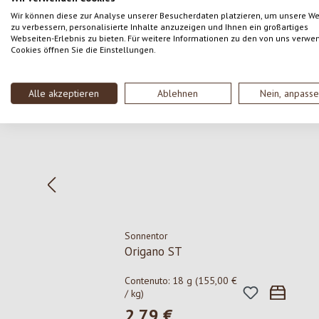
Wir können diese zur Analyse unserer Besucherdaten platzieren, um unsere W
zu verbessern, personalisierte Inhalte anzuzeigen und Ihnen ein großartiges
Webseiten-Erlebnis zu bieten. Für weitere Informationen zu den von uns verwe
Salta la galleria dei prodotti
Cookies öffnen Sie die Einstellungen.
Alle akzeptieren
Ablehnen
Nein, anpass
Sonnentor
Origano ST
Contenuto:
18 g
(155,00 €
/ kg)
2,79 €
Prezzo normale: