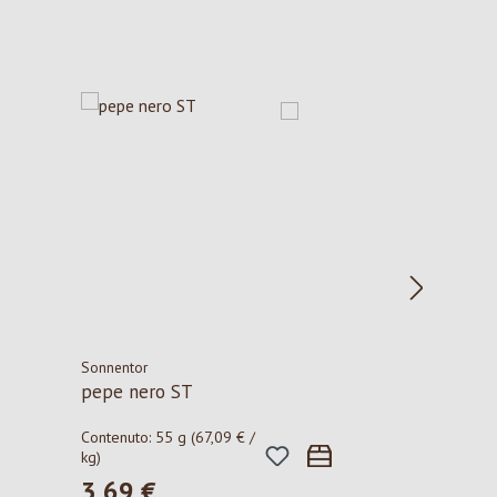
Sonnentor
pepe nero ST
Contenuto:
55 g
(67,09 € /
kg)
3,69 €
Prezzo normale: