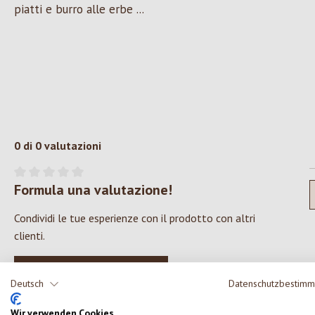
piatti e burro alle erbe ...
0 di 0 valutazioni
Formula una valutazione!
Valutazione media di 0 su 5 stelle
Condividi le tue esperienze con il prodotto con altri
clienti.
SCRIVERE UNA RECENSIONE
Deutsch
Datenschutzbestim
Wir verwenden Cookies