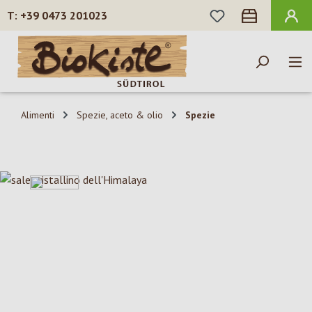
HAI 0 ARTICOLI N
+39 0473 201023
Passa al contenuto principale
Alimenti
Spezie, aceto & olio
Spezie
Salta la galleria di immagini