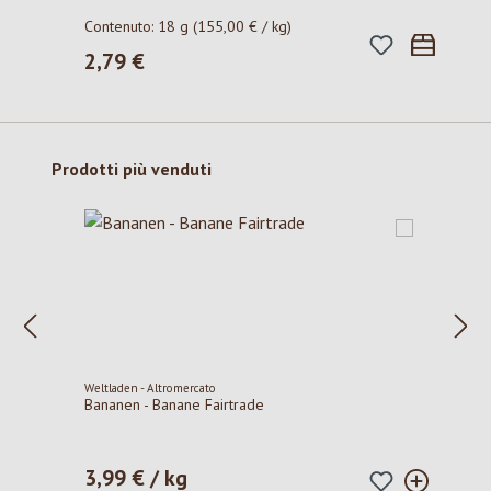
Contenuto:
18 g
(155,00 € / kg)
2,79 €
Prezzo normale:
Salta la galleria dei prodotti
Prodotti più venduti
Weltladen - Altromercato
Bananen - Banane Fairtrade
3,99 € / kg
Prezzo normale: