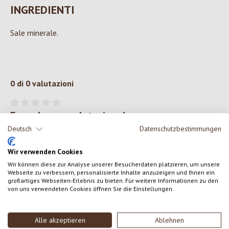
INGREDIENTI
Sale minerale.
0 di 0 valutazioni
Formula una valutazione!
Valutazione media di 0 su 5 stelle
Deutsch
Datenschutzbestimmungen
Condividi le tue esperienze con il prodotto con altri clienti.
Wir verwenden Cookies
SCRIVERE UNA RECENSIONE
Wir können diese zur Analyse unserer Besucherdaten platzieren, um unsere
Webseite zu verbessern, personalisierte Inhalte anzuzeigen und Ihnen ein
großartiges Webseiten-Erlebnis zu bieten. Für weitere Informationen zu den
von uns verwendeten Cookies öffnen Sie die Einstellungen.
Visualizza le valutazioni solo nella lingua corrente.
Alle akzeptieren
Ablehnen