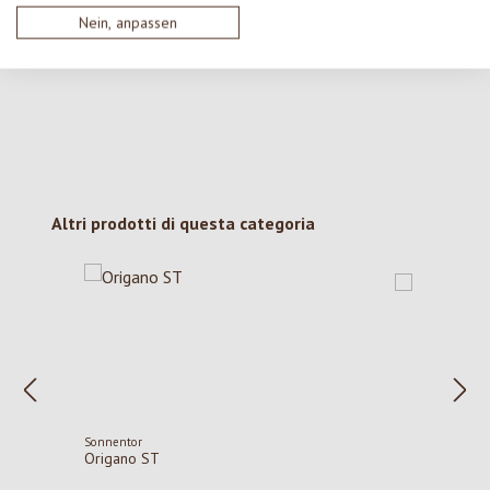
Nessuna recensione trovata Condividi le tue opinioni
Nein, anpassen
con gli altri.
Salta la galleria dei prodotti
Altri prodotti di questa categoria
Sonnentor
Origano ST