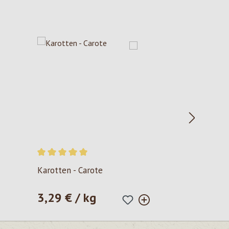
Valutazione media di 5 su 5 stelle
Karotten - Carote
3,29 € / kg
Prezzo normale: