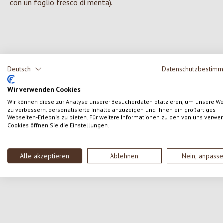
con un foglio fresco di menta).
0 di 0 valutazioni
Deutsch
Datenschutzbestim
Wir verwenden Cookies
Formula una valutazione!
Valutazione media di 0 su 5 stelle
Wir können diese zur Analyse unserer Besucherdaten platzieren, um unsere W
zu verbessern, personalisierte Inhalte anzuzeigen und Ihnen ein großartiges
Condividi le tue esperienze con il prodotto con altri
Webseiten-Erlebnis zu bieten. Für weitere Informationen zu den von uns verwe
clienti.
Cookies öffnen Sie die Einstellungen.
SCRIVERE UNA RECENSIONE
Alle akzeptieren
Ablehnen
Nein, anpass
Salta la galleria dei prodotti