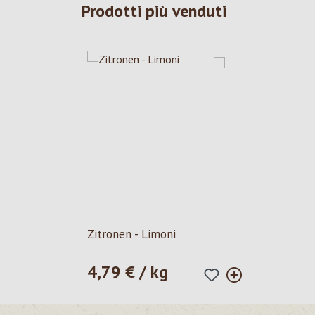
Prodotti più venduti
Zitronen - Limoni
4,79 € / kg
Prezzo normale: