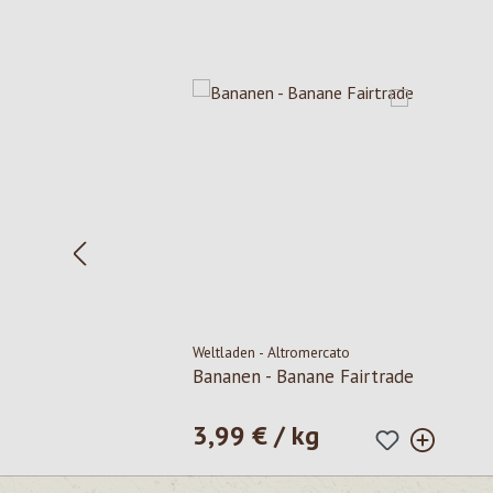
Salta la galleria dei prodotti
Weltladen - Altromercato
Bananen - Banane Fairtrade
3,99 € / kg
Prezzo normale: