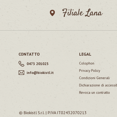
Filiale Lana
CONTATTO
LEGAL
Colophon
0473 201023
Privacy Policy
info@biokistl.it
Condizioni Generali
Dichiarazione di accessib
Revoca un contratto
© Biokistl S.r.l. | P.IVA IT02432070213