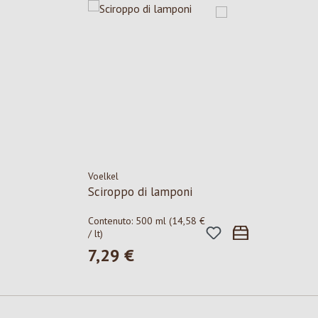
Voelkel
Sciroppo di lamponi
Contenuto:
500 ml
(14,58 €
/ lt)
7,29 €
Prezzo normale: