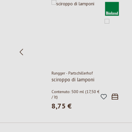
Rungger - Partschillerhof
sciroppo di lamponi
Contenuto:
500 ml
(17,50 €
/ lt)
8,75 €
Prezzo normale: