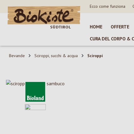
Ecco come funziona
sa al contenuto principale
Salta alla ricerca
Passa alla navigazione principale
HOME
OFFERTE
CURA DEL CORPO & 
Bevande
Sciroppi, succhi & acqua
Sciroppi
Salta la galleria di immagini