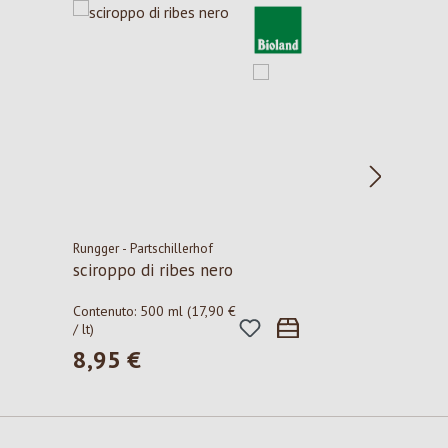
Rungger - Partschillerhof
sciroppo di ribes nero
Contenuto:
500 ml
(17,90 €
/ lt)
8,95 €
Prezzo normale: