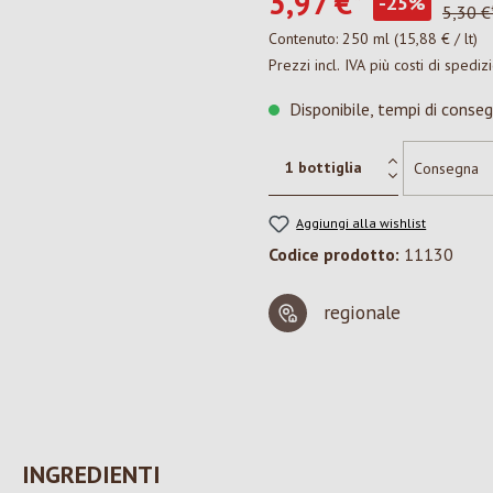
3,97 €*
-25%
5,30 €
Contenuto:
250 ml
(15,88 € / lt)
Prezzi incl. IVA più costi di spediz
Disponibile, tempi di conseg
Aggiungi alla wishlist
Codice prodotto:
11130
regionale
INGREDIENTI