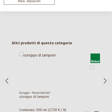
con gli altri.
Nein, anpassen
Salta la galleria dei prodotti
Altri prodotti di questa categoria
Rungger - Partschillerhof
sciroppo di lamponi
Contenuto:
500 ml
(17,50 € / lt)