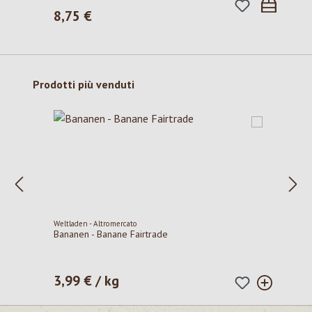
8,75 €
Prezzo normale:
Salta la galleria dei prodotti
Prodotti più venduti
Weltladen - Altromercato
Bananen - Banane Fairtrade
3,99 € / kg
Prezzo normale: