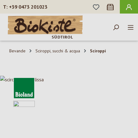
HAI 0 ARTICOLI N
+39 0473 201023
Passa al contenuto principale
Bevande
Sciroppi, succhi & acqua
Sciroppi
Salta la galleria di immagini