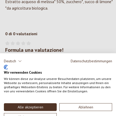
Estratto acquoso di melissa* 50%, zucchero*, succo di limone*
*da agricoltura biologica.
0 di 0 valutazioni
Formula una valutazione!
Valutazione media di 0 su 5 stelle
Condividi le tue esperienze con il prodotto con altri clienti.
Deutsch
Datenschutzbestimmungen
Wir verwenden Cookies
SCRIVERE UNA RECENSIONE
Wir können diese zur Analyse unserer Besucherdaten platzieren, um unsere
Webseite zu verbessern, personalisierte Inhalte anzuzeigen und Ihnen ein
großartiges Webseiten-Erlebnis zu bieten. Für weitere Informationen zu den
Visualizza le valutazioni solo nella lingua corrente.
von uns verwendeten Cookies öffnen Sie die Einstellungen.
Alle akzeptieren
Ablehnen
Nessuna recensione trovata Condividi le tue opinioni