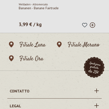
Weltladen - Altromercato
Bananen - Banane Fairtrade
3,99 € / kg
Prezzo normale:
Filiale Lana
Filiale Merano
Filiale Ora
CONTATTO
LEGAL