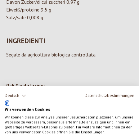
Davon Zucker/di cui zuccheri 0,97 g
Eiweiß/proteine 9,5 g
Salz/sale 0,008 g
INGREDIENTI
Segale da agricoltura biologica controllata.
0 di 0 valutazioni
Deutsch
Datenschutzbestimmungen
Formula una valutazione!
Valutazione media di 0 su 5 stelle
Wir verwenden Cookies
Condividi le tue esperienze con il prodotto con altri clienti.
Wir können diese zur Analyse unserer Besucherdaten platzieren, um unsere
Webseite zu verbessern, personalisierte Inhalte anzuzeigen und Ihnen ein
großartiges Webseiten-Erlebnis zu bieten. Für weitere Informationen zu den
von uns verwendeten Cookies öffnen Sie die Einstellungen.
SCRIVERE UNA RECENSIONE