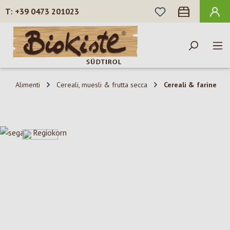
HAI 0 ARTICOLI N
+39 0473 201023
Passa al contenuto principale
Alimenti
Cereali, muesli & frutta secca
Cereali & farine
Salta la galleria di immagini