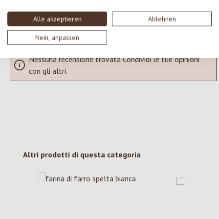
Visualizza le valutazioni solo nella lingua corrente.
Alle akzeptieren
Ablehnen
Nein, anpassen
Nessuna recensione trovata Condividi le tue opinioni
con gli altri.
Salta la galleria dei prodotti
Altri prodotti di questa categoria