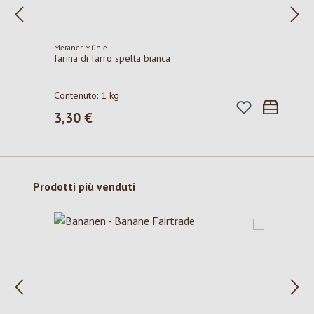
Meraner Mühle
farina di farro spelta bianca
Contenuto:
1 kg
3,30 €
Prezzo normale:
Salta la galleria dei prodotti
Prodotti più venduti