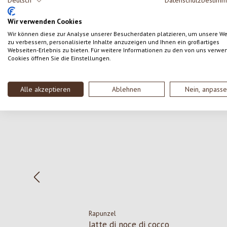
Deutsch
Datenschutzbestim
SCRIVERE UNA RECENSIONE
Wir verwenden Cookies
Wir können diese zur Analyse unserer Besucherdaten platzieren, um unsere W
zu verbessern, personalisierte Inhalte anzuzeigen und Ihnen ein großartiges
Webseiten-Erlebnis zu bieten. Für weitere Informationen zu den von uns verwe
Cookies öffnen Sie die Einstellungen.
Salta la galleria dei prodotti
Alle akzeptieren
Ablehnen
Nein, anpass
Rapunzel
latte di noce di cocco