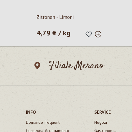
Zitronen - Limoni
4,79 € / kg
Prezzo normale:
Filiale Merano
INFO
SERVICE
Domande frequenti
Negozi
Consegna & pagamento
Gastronomia