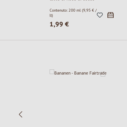
Contenuto:
200 ml
(9,95 € /
lt)
1,99 €
Prezzo normale:
Salta la galleria dei prodotti