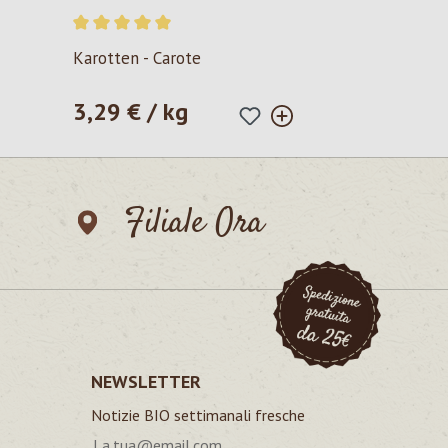
Valutazione media di 5 su 5 stelle
Karotten - Carote
3,29 € / kg
Prezzo normale:
Filiale Ora
NEWSLETTER
Notizie BIO settimanali fresche