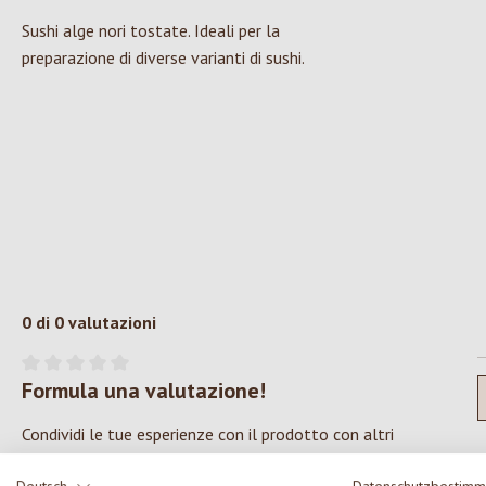
Sushi alge nori tostate. Ideali per la
preparazione di diverse varianti di sushi.
0 di 0 valutazioni
Formula una valutazione!
Valutazione media di 0 su 5 stelle
Condividi le tue esperienze con il prodotto con altri
clienti.