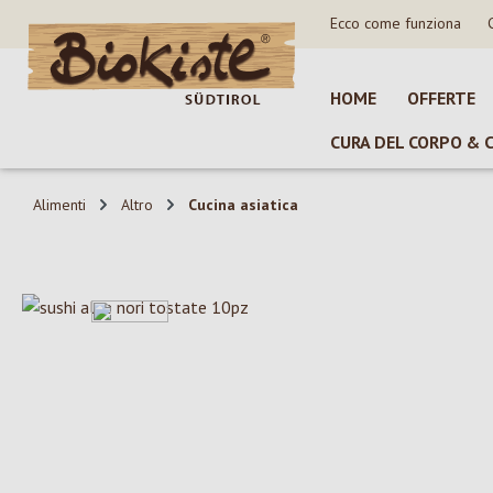
Ecco come funziona
sa al contenuto principale
Salta alla ricerca
Passa alla navigazione principale
HOME
OFFERTE
CURA DEL CORPO & 
Alimenti
Altro
Cucina asiatica
Salta la galleria di immagini