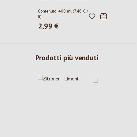
Contenuto:
400 ml
(7,48 € /
lt)
2,99 €
Prezzo normale:
Prodotti più venduti