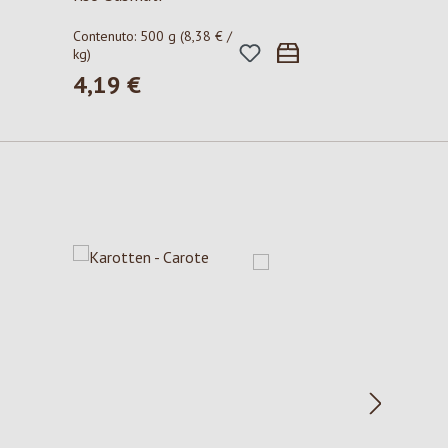
Contenuto:
500 g
(8,38 € /
kg)
4,19 €
Prezzo normale: