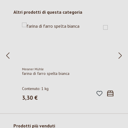
Salta la galleria dei prodotti
Altri prodotti di questa categoria
Meraner Mühle
farina di farro spelta bianca
Contenuto:
1 kg
3,30 €
Prezzo normale:
Salta la galleria dei prodotti
Prodotti più venduti