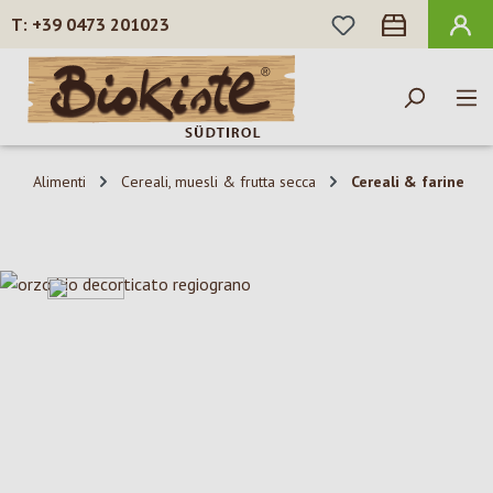
HAI 0 ARTICOLI N
+39 0473 201023
Passa al contenuto principale
Alimenti
Cereali, muesli & frutta secca
Cereali & farine
Salta la galleria di immagini