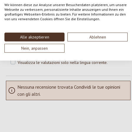
0 di 0 valutazioni
Wir können diese zur Analyse unserer Besucherdaten platzieren, um unsere
Webseite zu verbessern, personalisierte Inhalte anzuzeigen und Ihnen ein
großartiges Webseiten-Erlebnis zu bieten. Für weitere Informationen zu den
Formula una valutazione!
Valutazione media di 0 su 5 stelle
von uns verwendeten Cookies öffnen Sie die Einstellungen.
Condividi le tue esperienze con il prodotto con altri clienti.
Alle akzeptieren
Ablehnen
SCRIVERE UNA RECENSIONE
Nein, anpassen
Visualizza le valutazioni solo nella lingua corrente.
Nessuna recensione trovata Condividi le tue opinioni
con gli altri.