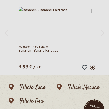
Weltladen - Altromercato
Bananen - Banane Fairtrade
3,99 € / kg
Prezzo normale:
Filiale Lana
Filiale Merano
Filiale Ora