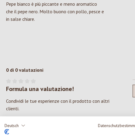
Pepe bianco è più piccante e meno aromatico
che il pepe nero. Molto buono con pollo, pesce e
in salse chiare.
0 di 0 valutazioni
Formula una valutazione!
Valutazione media di 0 su 5 stelle
Condividi le tue esperienze con il prodotto con altri
clienti.
SCRIVERE UNA RECENSIONE
Deutsch
Datenschutzbestim