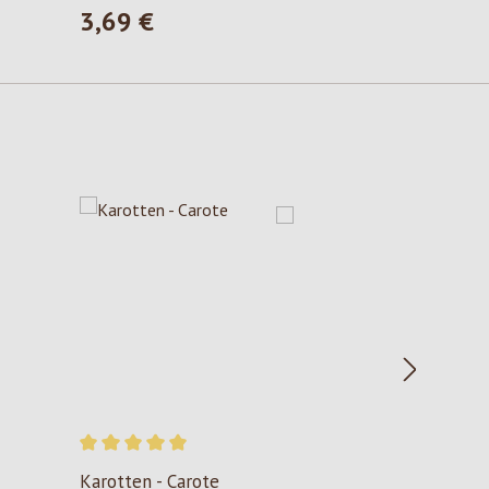
3,69 €
Prezzo normale:
Valutazione media di 5 su 5 stelle
Karotten - Carote