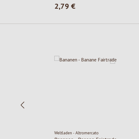
2,79 €
Prezzo normale:
Salta la galleria dei prodotti
Weltladen - Altromercato