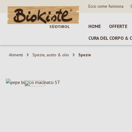
Ecco come funziona
sa al contenuto principale
Salta alla ricerca
Passa alla navigazione principale
HOME
OFFERTE
CURA DEL CORPO & 
Alimenti
Spezie, aceto & olio
Spezie
Salta la galleria di immagini