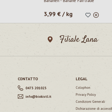
Bananen - Banane Fairtrade
3,99 € / kg
Prezzo normale:
Filiale Lana
CONTATTO
LEGAL
Colophon
0473 201023
Privacy Policy
info@biokistl.it
Condizioni Generali
Dichiarazione di accessib