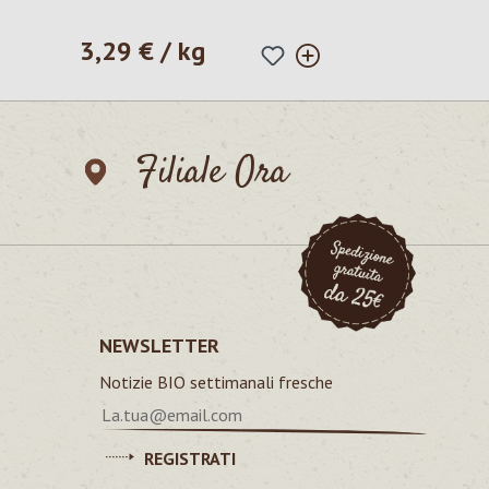
3,29 € / kg
Prezzo normale:
Filiale Ora
NEWSLETTER
Notizie BIO settimanali fresche
REGISTRATI