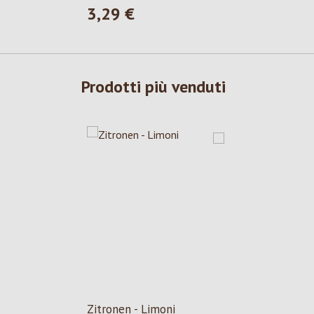
3,29 €
Prezzo normale:
Prodotti più venduti
Zitronen - Limoni