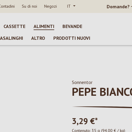
Contadini
Su di noi
Negozi
IT
Domande?
CASSETTE
ALIMENTI
BEVANDE
CASALINGHI
ALTRO
PRODOTTI NUOVI
Sonnentor
PEPE BIANC
3,29 €*
Contenuto:
35 g
(94,00 € / kg)