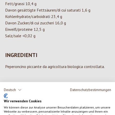
Fett/grassi 10,4 g
Davon gesättigte Fettsäuren/di cui saturati 1,6 g
Kohlenhydrate/carboidrati 23,4 g
Davon Zucker/di cui zuccheri 16,0 g
Eiweiß/proteine 12,5 g
Salz/sale <0,02 g
INGREDIENTI
Peperoncino piccante da agricoltura biologica controllata.
Deutsch
Datenschutzbestimmungen
0 di 0 valutazioni
Wir verwenden Cookies
Formula una valutazione!
Valutazione media di 0 su 5 stelle
Wir können diese zur Analyse unserer Besucherdaten platzieren, um unsere
Webseite zu verbessern, personalisierte Inhalte anzuzeigen und Ihnen ein