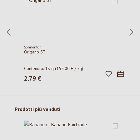
Sonnentor
Origano ST
Contenuto:
18 g
(155,00 € / kg)
2,79 €
Prezzo normale:
Salta la galleria dei prodotti
Prodotti più venduti