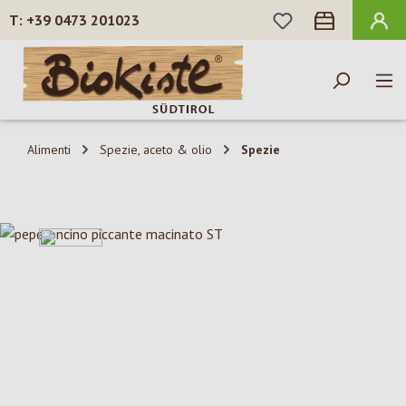
HAI 0 ARTICOLI N
+39 0473 201023
Passa al contenuto principale
Alimenti
Spezie, aceto & olio
Spezie
Salta la galleria di immagini