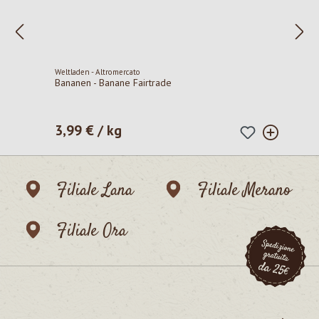
Weltladen - Altromercato
Bananen - Banane Fairtrade
3,99 € / kg
Prezzo normale:
Filiale Lana
Filiale Merano
Filiale Ora