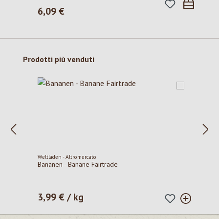
6,09 €
Prezzo normale:
Salta la galleria dei prodotti
Prodotti più venduti
Weltladen - Altromercato
Bananen - Banane Fairtrade
3,99 € / kg
Prezzo normale: