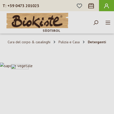
HAI 0 ARTICOLI N
+39 0473 201023
Passa al contenuto principale
Cura del corpo & casalinghi
Pulizia e Casa
Detergenti
Salta la galleria di immagini