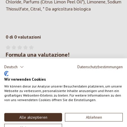
Chloride, Parfums (Citrus Limon Peel Oil*), Limonene, Sodium
Thiosulfate, Citral, * Da agricoltura biologica
0 di 0 valutazioni
Formula una valutazione!
Valutazione media di 0 su 5 stelle
Condividi le tue esperienze con il prodotto con altri clienti.
Deutsch
Datenschutzbestimmungen
Wir verwenden Cookies
SCRIVERE UNA RECENSIONE
Wir können diese zur Analyse unserer Besucherdaten platzieren, um unsere
Webseite zu verbessern, personalisierte Inhalte anzuzeigen und Ihnen ein
großartiges Webseiten-Erlebnis zu bieten. Für weitere Informationen zu den
Visualizza le valutazioni solo nella lingua corrente.
von uns verwendeten Cookies öffnen Sie die Einstellungen.
Alle akzeptieren
Ablehnen
Nessuna recensione trovata Condividi le tue opinioni