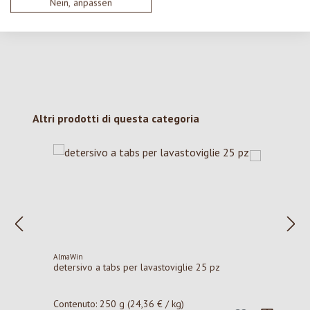
con gli altri.
Nein, anpassen
Salta la galleria dei prodotti
Altri prodotti di questa categoria
AlmaWin
detersivo a tabs per lavastoviglie 25 pz
Contenuto:
250 g
(24,36 € / kg)