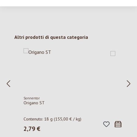
Salta la galleria dei prodotti
Altri prodotti di questa categoria
Sonnentor
Origano ST
Contenuto:
18 g
(155,00 € / kg)
2,79 €
Prezzo normale: