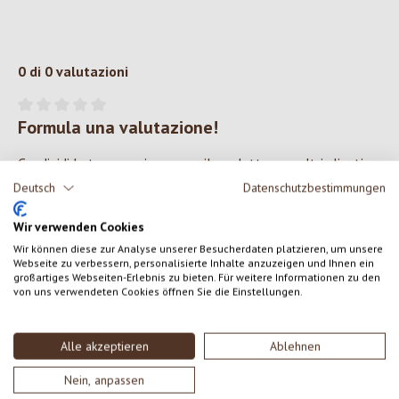
0 di 0 valutazioni
Formula una valutazione!
Valutazione media di 0 su 5 stelle
Condividi le tue esperienze con il prodotto con altri clienti.
Deutsch
Datenschutzbestimmungen
SCRIVERE UNA RECENSIONE
Wir verwenden Cookies
Wir können diese zur Analyse unserer Besucherdaten platzieren, um unsere
Visualizza le valutazioni solo nella lingua corrente.
Webseite zu verbessern, personalisierte Inhalte anzuzeigen und Ihnen ein
großartiges Webseiten-Erlebnis zu bieten. Für weitere Informationen zu den
von uns verwendeten Cookies öffnen Sie die Einstellungen.
Nessuna recensione trovata Condividi le tue opinioni
Alle akzeptieren
Ablehnen
con gli altri.
Nein, anpassen