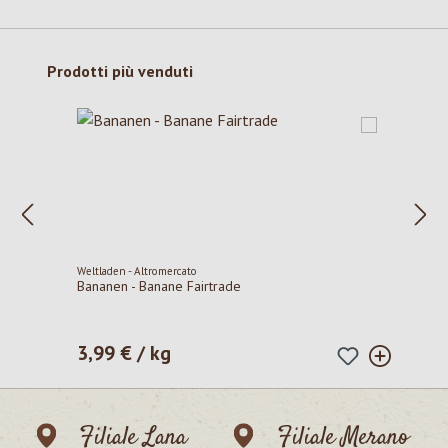
Salta la galleria dei prodotti
Prodotti più venduti
Weltladen - Altromercato
Bananen - Banane Fairtrade
3,99 € / kg
Prezzo normale:
Filiale Lana
Filiale Merano