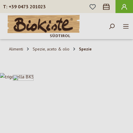
HAI 0 ARTICOLI N
+39 0473 201023
Passa al contenuto principale
Alimenti
Spezie, aceto & olio
Spezie
Salta la galleria di immagini