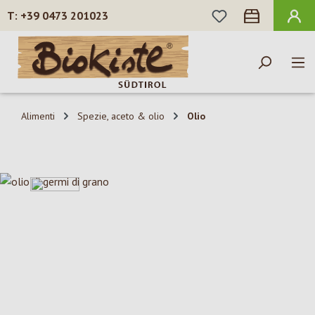
HAI 0 ARTICOLI N
+39 0473 201023
Passa al contenuto principale
Alimenti
Spezie, aceto & olio
Olio
Salta la galleria di immagini