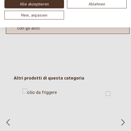
Alle akzeptieren
Ablehnen
Nein, anpassen
Nessuna recensione trovata Condividi le tue opinioni
con gli altri.
Salta la galleria dei prodotti
Altri prodotti di questa categoria