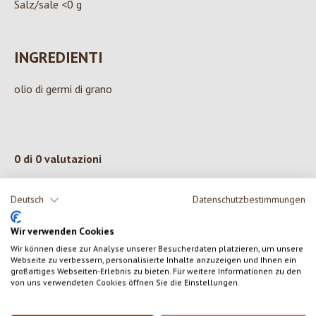
Salz/sale <0 g
INGREDIENTI
olio di germi di grano
0 di 0 valutazioni
Deutsch
Datenschutzbestimmungen
Formula una valutazione!
Valutazione media di 0 su 5 stelle
Condividi le tue esperienze con il prodotto con altri clienti.
Wir verwenden Cookies
Wir können diese zur Analyse unserer Besucherdaten platzieren, um unsere
Webseite zu verbessern, personalisierte Inhalte anzuzeigen und Ihnen ein
SCRIVERE UNA RECENSIONE
großartiges Webseiten-Erlebnis zu bieten. Für weitere Informationen zu den
von uns verwendeten Cookies öffnen Sie die Einstellungen.
Visualizza le valutazioni solo nella lingua corrente.