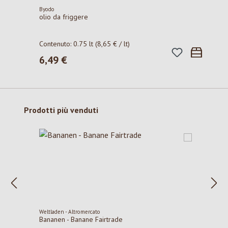
Byodo
olio da friggere
Contenuto:
0.75 lt
(8,65 € / lt)
6,49 €
Prezzo normale:
Salta la galleria dei prodotti
Prodotti più venduti
Weltladen - Altromercato
Bananen - Banane Fairtrade