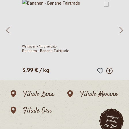
Weltladen - Altromercato
Bananen - Banane Fairtrade
3,99 € / kg
Prezzo normale:
Filiale Lana
Filiale Merano
Filiale Ora