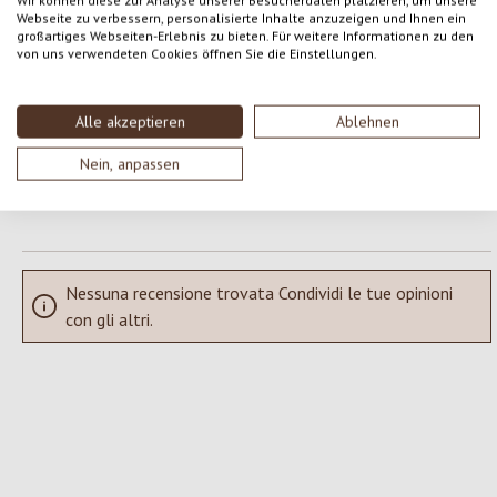
Wir können diese zur Analyse unserer Besucherdaten platzieren, um unsere
Webseite zu verbessern, personalisierte Inhalte anzuzeigen und Ihnen ein
Formula una valutazione!
Valutazione media di 0 su 5 stelle
großartiges Webseiten-Erlebnis zu bieten. Für weitere Informationen zu den
von uns verwendeten Cookies öffnen Sie die Einstellungen.
Condividi le tue esperienze con il prodotto con altri clienti.
Alle akzeptieren
Ablehnen
SCRIVERE UNA RECENSIONE
Nein, anpassen
Visualizza le valutazioni solo nella lingua corrente.
Nessuna recensione trovata Condividi le tue opinioni
con gli altri.