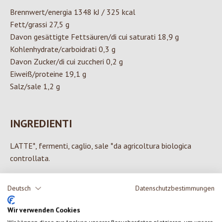
Brennwert/energia 1348 kJ / 325 kcal
Fett/grassi 27,5 g
Davon gesättigte Fettsäuren/di cui saturati 18,9 g
Kohlenhydrate/carboidrati 0,3 g
Davon Zucker/di cui zuccheri 0,2 g
Eiweiß/proteine 19,1 g
Salz/sale 1,2 g
INGREDIENTI
LATTE*, fermenti, caglio, sale *da agricoltura biologica
controllata.
Deutsch
Datenschutzbestimmungen
0 di 0 valutazioni
Wir verwenden Cookies