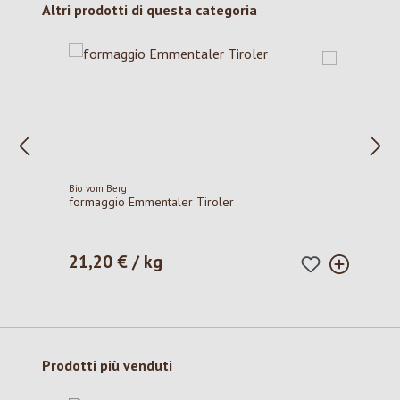
Salta la galleria dei prodotti
Altri prodotti di questa categoria
Bio vom Berg
formaggio Emmentaler Tiroler
21,20 € / kg
Prezzo normale:
Salta la galleria dei prodotti
Prodotti più venduti