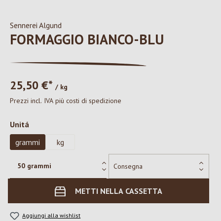
Sennerei Algund
FORMAGGIO BIANCO-BLU
25,50 €*
/ kg
Prezzi incl. IVA più costi di spedizione
Seleziona
Unitá
grammi
kg
METTI NELLA CASSETTA
Aggiungi alla wishlist