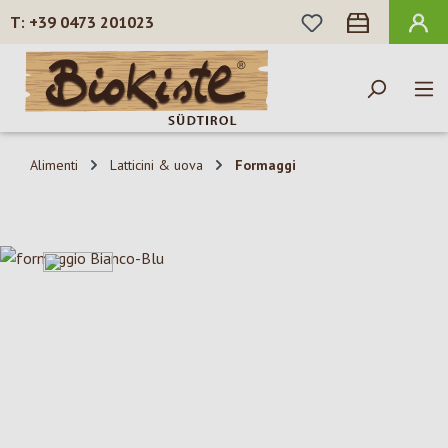
HAI 0 ARTICOLI N
+39 0473 201023
Passa al contenuto principale
Alimenti
Latticini & uova
Formaggi
Salta la galleria di immagini