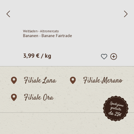
Weltladen - Altromercato
Bananen - Banane Fairtrade
3,99 € / kg
Prezzo normale:
Filiale Lana
Filiale Merano
Filiale Ora