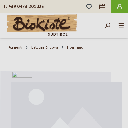
HAI 0 ARTICOLI N
+39 0473 201023
Passa al contenuto principale
Alimenti
Latticini & uova
Formaggi
Salta la galleria di immagini