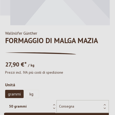
Wallnöfer Günther
FORMAGGIO DI MALGA MAZIA
27,90 €*
/ kg
Prezzi incl. IVA più costi di spedizione
Seleziona
Unitá
grammi
kg