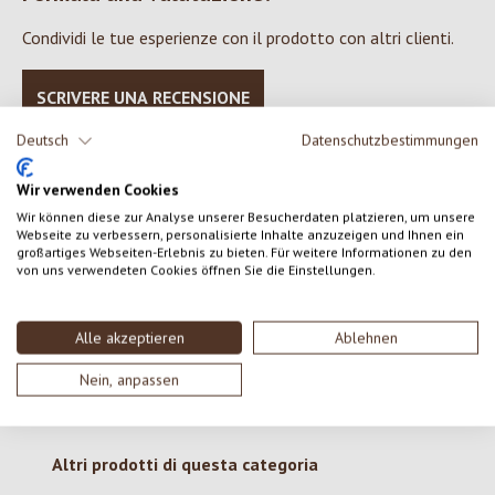
Condividi le tue esperienze con il prodotto con altri clienti.
SCRIVERE UNA RECENSIONE
Deutsch
Datenschutzbestimmungen
Visualizza le valutazioni solo nella lingua corrente.
Wir verwenden Cookies
Wir können diese zur Analyse unserer Besucherdaten platzieren, um unsere
Webseite zu verbessern, personalisierte Inhalte anzuzeigen und Ihnen ein
Nessuna recensione trovata Condividi le tue opinioni
großartiges Webseiten-Erlebnis zu bieten. Für weitere Informationen zu den
von uns verwendeten Cookies öffnen Sie die Einstellungen.
con gli altri.
Alle akzeptieren
Ablehnen
Nein, anpassen
Salta la galleria dei prodotti
Altri prodotti di questa categoria