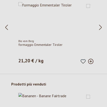
Bio vom Berg
formaggio Emmentaler Tiroler
21,20 € / kg
Prezzo normale:
Salta la galleria dei prodotti
Prodotti più venduti