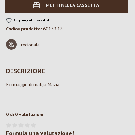
METTI NELLA CASSETTA
Aggiungi alla wishlist
Codice prodotto:
60153.18
regionale
DESCRIZIONE
Formaggio di malga Mazia
0 di 0 valutazioni
Formula una valutazione!
Valutazione media di 0 su 5 stelle