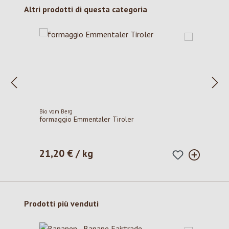
Salta la galleria dei prodotti
Altri prodotti di questa categoria
Bio vom Berg
formaggio Emmentaler Tiroler
21,20 € / kg
Prezzo normale:
Salta la galleria dei prodotti
Prodotti più venduti