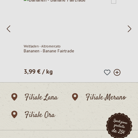
Weltladen - Altromercato
Bananen - Banane Fairtrade
3,99 € / kg
Prezzo normale:
Filiale Lana
Filiale Merano
Filiale Ora