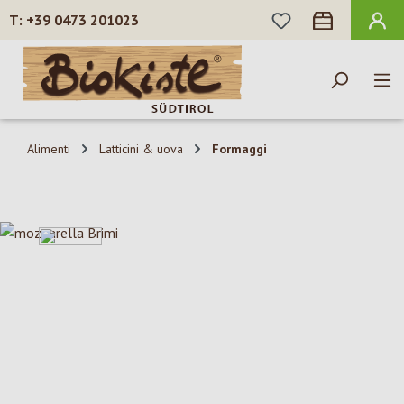
HAI 0 ARTICOLI N
+39 0473 201023
Passa al contenuto principale
Alimenti
Latticini & uova
Formaggi
Salta la galleria di immagini