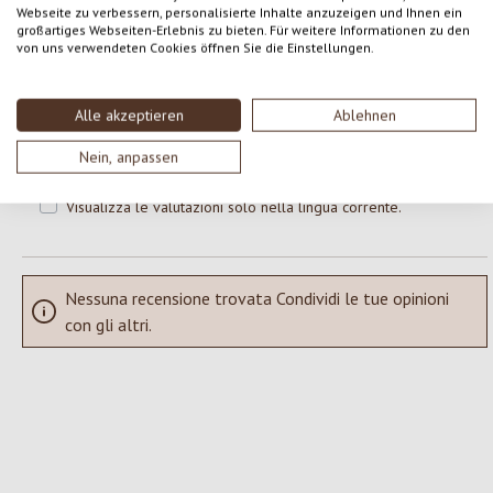
Webseite zu verbessern, personalisierte Inhalte anzuzeigen und Ihnen ein
großartiges Webseiten-Erlebnis zu bieten. Für weitere Informationen zu den
Formula una valutazione!
Valutazione media di 0 su 5 stelle
von uns verwendeten Cookies öffnen Sie die Einstellungen.
Condividi le tue esperienze con il prodotto con altri clienti.
Alle akzeptieren
Ablehnen
SCRIVERE UNA RECENSIONE
Nein, anpassen
Visualizza le valutazioni solo nella lingua corrente.
Nessuna recensione trovata Condividi le tue opinioni
con gli altri.