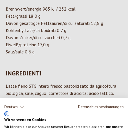
Brennwert/energia 965 kJ / 232 kcal
Fett/grassi 18,0 g
Davon gesättigte Fettsäuren/di cui saturati 12,8 g
Kohlenhydrate/carboidrati 0,7 g
Davon Zucker/di cui zuccheri 0,7 g
Eiweiß/proteine 17,0 g
Salz/sale 0,6 g
INGREDIENTI
Latte fieno STG intero fresco pastorizzato da agricoltura
biologica, sale, caglio; correttore di acidità: acido lattico.
Deutsch
Datenschutzbestimmungen
Wir verwenden Cookies
0 di 0 valutazioni
Wir können diese zur Analyse unserer Besucherdaten platzieren, um unsere