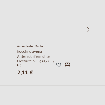
Antersdorfer Mühle
fiocchi d'avena
Antersdorfermühle
Contenuto:
500 g
(4,22 € /
kg)
2,11 €
Prezzo normale: