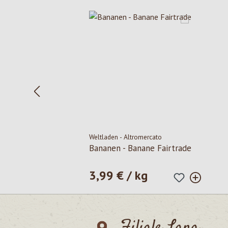
Salta la galleria dei prodotti
Weltladen - Altromercato
Bananen - Banane Fairtrade
3,99 € / kg
Prezzo normale:
Filiale Lana