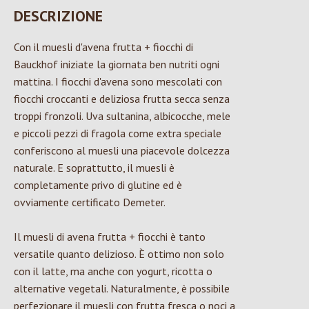
DESCRIZIONE
Con il muesli d'avena frutta + fiocchi di
Bauckhof iniziate la giornata ben nutriti ogni
mattina. I fiocchi d'avena sono mescolati con
fiocchi croccanti e deliziosa frutta secca senza
troppi fronzoli. Uva sultanina, albicocche, mele
e piccoli pezzi di fragola come extra speciale
conferiscono al muesli una piacevole dolcezza
naturale. E soprattutto, il muesli è
completamente privo di glutine ed è
ovviamente certificato Demeter.
Il muesli di avena frutta + fiocchi è tanto
versatile quanto delizioso. È ottimo non solo
con il latte, ma anche con yogurt, ricotta o
alternative vegetali. Naturalmente, è possibile
perfezionare il muesli con frutta fresca o noci a