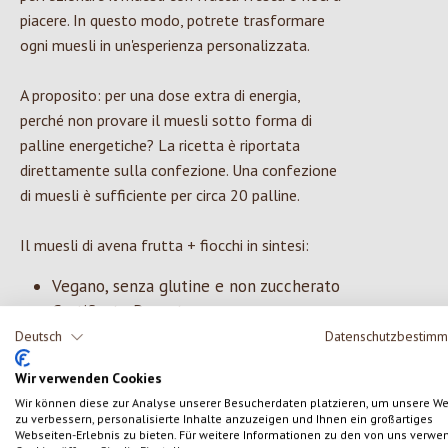
piacere. In questo modo, potrete trasformare
ogni muesli in un'esperienza personalizzata.
A proposito: per una dose extra di energia,
perché non provare il muesli sotto forma di
palline energetiche? La ricetta è riportata
direttamente sulla confezione. Una confezione
di muesli è sufficiente per circa 20 palline.
Il muesli di avena frutta + fiocchi in sintesi:
Vegano, senza glutine e non zuccherato
Certificato Demeter
Registrato presso la Società tedesca
Deutsch
Datenschutzbestim
per la celiachia
Wir verwenden Cookies
Dolcezza naturale grazie alla deliziosa
Wir können diese zur Analyse unserer Besucherdaten platzieren, um unsere W
frutta secca
zu verbessern, personalisierte Inhalte anzuzeigen und Ihnen ein großartiges
Con fiocchi croccanti
Webseiten-Erlebnis zu bieten. Für weitere Informationen zu den von uns verwe