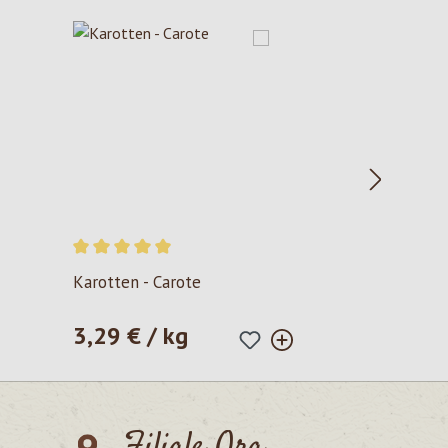
Valutazione media di 5 su 5 stelle
Karotten - Carote
3,29 € / kg
Prezzo normale:
Filiale Ora