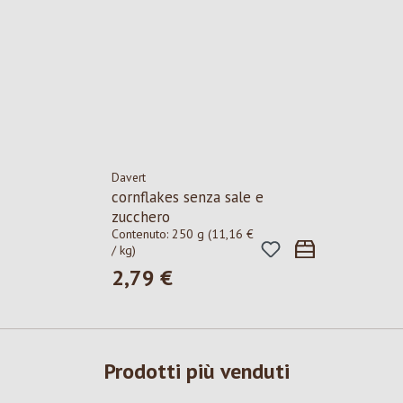
Davert
cornflakes senza sale e
zucchero
Contenuto:
250 g
(11,16 €
/ kg)
2,79 €
Prezzo normale:
Prodotti più venduti