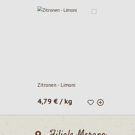
Zitronen - Limoni
4,79 € / kg
Prezzo normale:
Filiale Merano