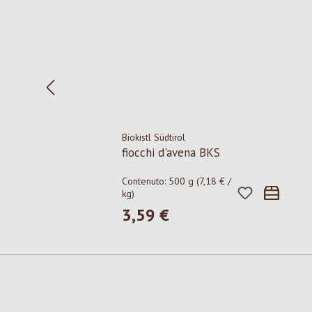
Biokistl Südtirol
fiocchi d'avena BKS
Contenuto:
500 g
(7,18 € /
kg)
3,59 €
Prezzo normale: