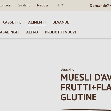
Contadini
Su di noi
Negozi
IT
Domande?
CASSETTE
ALIMENTI
BEVANDE
CASALINGHI
ALTRO
PRODOTTI NUOVI
Bauckhof
MUESLI D'A
FRUTTI+FL
GLUTINE