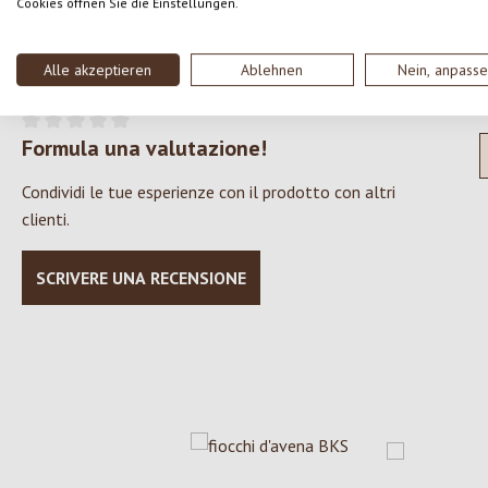
Cookies öffnen Sie die Einstellungen.
Alle akzeptieren
Ablehnen
Nein, anpass
0 di 0 valutazioni
Formula una valutazione!
Valutazione media di 0 su 5 stelle
Condividi le tue esperienze con il prodotto con altri
clienti.
SCRIVERE UNA RECENSIONE
Salta la galleria dei prodotti