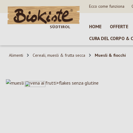
Ecco come funziona
sa al contenuto principale
Salta alla ricerca
Passa alla navigazione principale
HOME
OFFERTE
CURA DEL CORPO & 
Alimenti
Cereali, muesli & frutta secca
Muesli & fiocchi
Salta la galleria di immagini