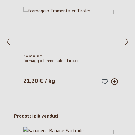
Bio vom Berg
formaggio Emmentaler Tiroler
21,20 € / kg
Prezzo normale:
Salta la galleria dei prodotti
Prodotti più venduti