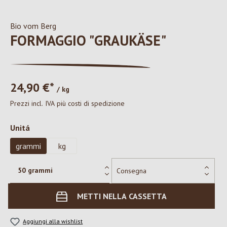
Bio vom Berg
FORMAGGIO "GRAUKÄSE"
24,90 €*
/ kg
Prezzi incl. IVA più costi di spedizione
Seleziona
Unitá
grammi
kg
METTI NELLA CASSETTA
Aggiungi alla wishlist