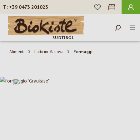
HAI 0 ARTICOLI N
+39 0473 201023
Passa al contenuto principale
Alimenti
Latticini & uova
Formaggi
Salta la galleria di immagini