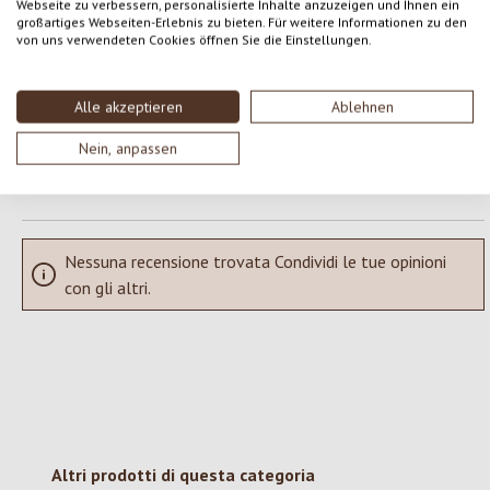
Formula una valutazione!
Webseite zu verbessern, personalisierte Inhalte anzuzeigen und Ihnen ein
Valutazione media di 0 su 5 stelle
großartiges Webseiten-Erlebnis zu bieten. Für weitere Informationen zu den
von uns verwendeten Cookies öffnen Sie die Einstellungen.
Condividi le tue esperienze con il prodotto con altri clienti.
Alle akzeptieren
Ablehnen
SCRIVERE UNA RECENSIONE
Nein, anpassen
Visualizza le valutazioni solo nella lingua corrente.
Nessuna recensione trovata Condividi le tue opinioni
con gli altri.
Salta la galleria dei prodotti
Altri prodotti di questa categoria