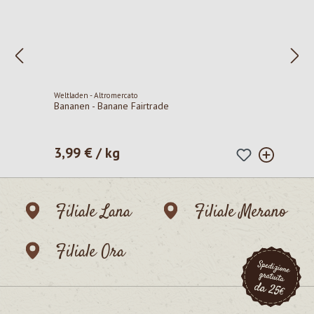
Weltladen - Altromercato
Bananen - Banane Fairtrade
3,99 € / kg
Prezzo normale:
Filiale Lana
Filiale Merano
Filiale Ora